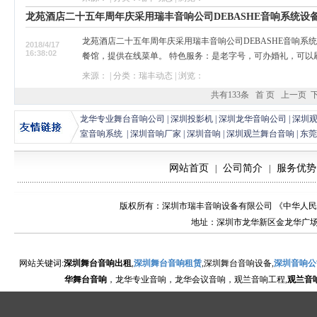
龙苑酒店二十五年周年庆采用瑞丰音响公司DEBASHE音响系统设
龙苑酒店二十五年周年庆采用瑞丰音响公司DEBASHE音响系
2018/4/17
16:38:02
餐馆，提供在线菜单。 特色服务：是老字号，可办婚礼，可以刷
来源： | 分类：瑞丰动态 | 浏览：
共有133条
首 页
上一页
龙华专业舞台音响公司
|
深圳投影机
|
深圳龙华音响公司
|
深圳
室音响系统
|
深圳音响厂家
|
深圳音响
|
深圳观兰舞台音响
|
东莞
网站首页
公司简介
服务优势
|
|
版权所有：深圳市瑞丰音响设备有限公司 《中华人
地址：深圳市龙华新区金龙华广场金国轩一楼电
网站关键词:
深圳舞台音响出租
,
深圳舞台音响租赁
,深圳舞台音响设备,
深圳音响公
华舞台音响
，龙华专业音响，龙华会议音响，观兰音响工程,
观兰音